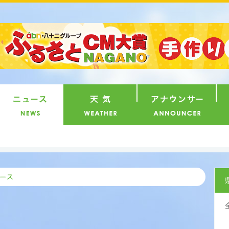
番組
ニュース
天気
ア
県内ニ