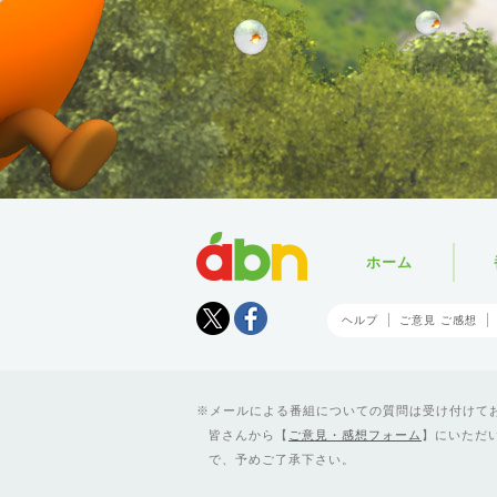
abn
ホーム
Tweet
facebook
ヘルプ
ご意見 ご感想
メールによる番組についての質問は受け付けており
皆さんから【
ご意見・感想フォーム
】にいただ
で、予めご了承下さい。