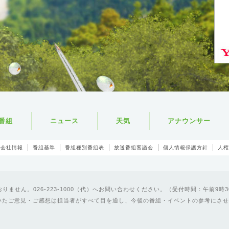
番組
ニュース
天気
アナウンサー
会社情報
番組基準
番組種別番組表
放送番組審議会
個人情報保護方針
人権
ません。026-223-1000（代）へお問い合わせください。（受付時間：午前9時3
いたご意見・ご感想は担当者がすべて目を通し、今後の番組・イベントの参考にさせ