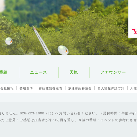
番組
ニュース
天気
アナウンサー
会社情報
番組基準
番組種別番組表
放送番組審議会
個人情報保護方針
人権
ません。026-223-1000（代）へお問い合わせください。（受付時間：午前9時3
いたご意見・ご感想は担当者がすべて目を通し、今後の番組・イベントの参考にさせ