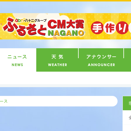
番組
ニュース
天気
ア
県内ニ