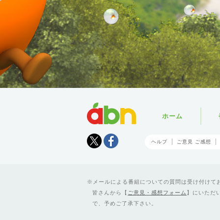
abn
ホーム
Tweet
facebook
ヘルプ
ご意見 ご感想
メールによる番組についての質問は受け付けており
皆さんから【
ご意見・感想フォーム
】にいただ
で、予めご了承下さい。