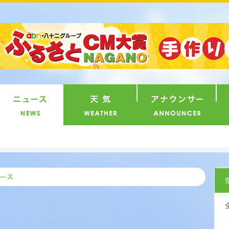
番組
ニュース
天気
ア
県内ニ