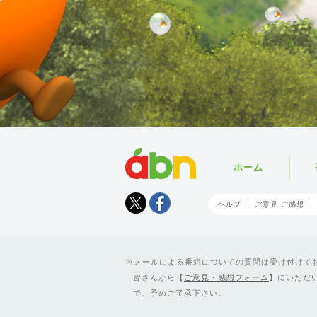
abn
ホーム
Tweet
facebook
ヘルプ
ご意見 ご感想
メールによる番組についての質問は受け付けており
皆さんから【
ご意見・感想フォーム
】にいただ
で、予めご了承下さい。