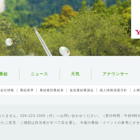
番組
ニュース
天気
アナウンサー
会社情報
番組基準
番組種別番組表
放送番組審議会
個人情報保護方針
人権
ません。026-223-1000（代）へお問い合わせください。（受付時間：午前9時3
いたご意見・ご感想は担当者がすべて目を通し、今後の番組・イベントの参考にさせ