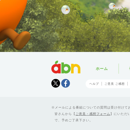
abn
ホーム
Tweet
facebook
ヘルプ
ご意見 ご感想
メールによる番組についての質問は受け付けており
皆さんから【
ご意見・感想フォーム
】にいただ
で、予めご了承下さい。