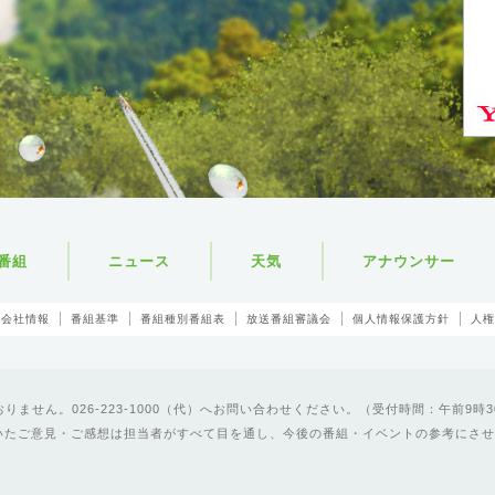
番組
ニュース
天気
アナウンサー
会社情報
番組基準
番組種別番組表
放送番組審議会
個人情報保護方針
人権
ません。026-223-1000（代）へお問い合わせください。（受付時間：午前9時3
いたご意見・ご感想は担当者がすべて目を通し、今後の番組・イベントの参考にさせ