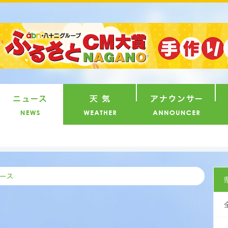
番組
ニュース
天気
ア
県内ニ