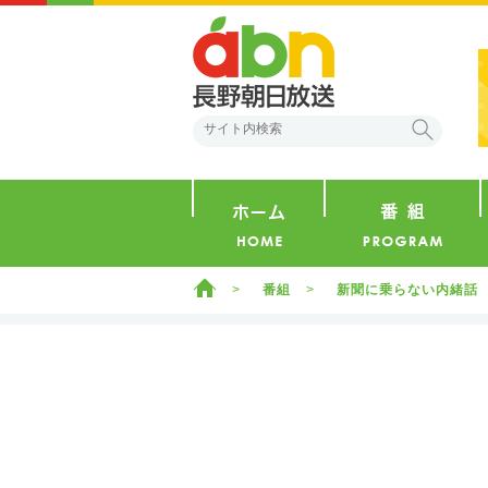
abn 長野朝日放送
検索
ホーム
ホーム
番組
新聞に乗らない内緒話