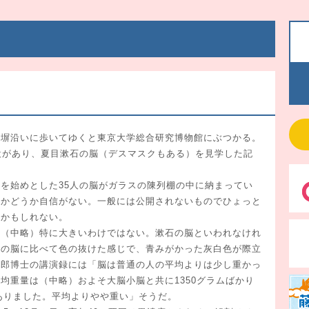
塀沿いに歩いてゆくと東京大学総合研究博物館にぶつかる。
設があり、夏目漱石の脳（デスマスクもある）を見学した記
を始めとした35人の脳がガラスの陳列棚の中に納まってい
たかどうか自信がない。一般には公開されないものでひょっと
たかもしれない。
（中略）特に大きいわけではない。漱石の脳といわれなけれ
他の脳に比べて色の抜けた感じで、青みがかった灰白色が際立
又郎博士の講演録には「脳は普通の人の平均よりは少し重かっ
均重量は（中略）およそ大脳小脳と共に1350グラムばかり
ムありました。平均よりやや重い」そうだ。