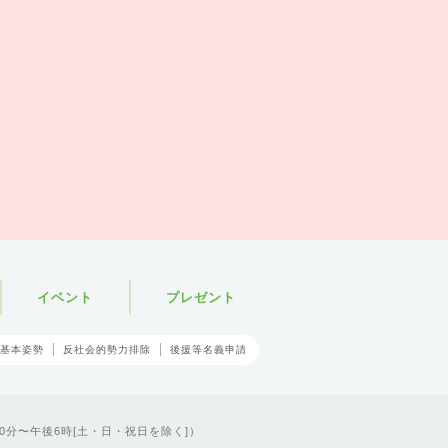
イベント
プレゼント
基本姿勢
反社会的勢力排除
後援等名義申請
0分〜午後6時[土・日・祝日を除く]）