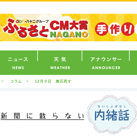
番組
ニュース
天気
ア
コラム
12月９日 漱石死す