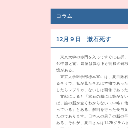
コラム
12月９日 漱石死す
東京大学の赤門を入ってすぐに右折、
40年ほど前、建物は異なるが同様の施
憶がある。
東京大学医学部標本室には、夏目漱石
るそうで、私が見たそれは本物であっ
したらレプリカ、ないしは画像であっ
文献によると「漱石の脳には艶がない
ば、誰の脳か全くわからない（中略）
っている」とある。解剖を行った長与
たのであります。日本人の男子の脳の平
ある、それが、夏目さんは1425グラ