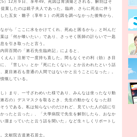
5）12月９日、享年49。死因は胃潰瘍とされる。解剖はそ
を提案したのは鏡子夫人であった。臨終、さらに死去に伴う
世した五女・雛子（享年１）の死因を調べなかった後悔から、
ながら「ここに水をかけてくれ、死ぬと困るから」と叫んだ
言葉は「何か喰いたい」であり、さっそく医師の計らいで一匙
て息を引き取ったと言う。
内田百閒の「漱石先生臨終記」によると、
ょくえん）注射で一度持ち直した。間もなくその利（効）き目
前に、『苦しい』とか『死にたくない』とか云われたという話
て、夏目漱石も普通の人間ではないかと云うことになった」。
は憤慨している。
（し）まり、一寸ざわめいた様であり、みんなは坐ったなり動
（漱石の）デスマスクを取るとき、先生の動かなくなった顔
たそうである。私は知らないのだけれど、見ていた人の話に引
しかったと云った」、「大學病院で先生を解剖したら、おなか
ぱい溜まっていたと云う話を聞いた」など生々しくリポートし
。文献院古道漱石居士。