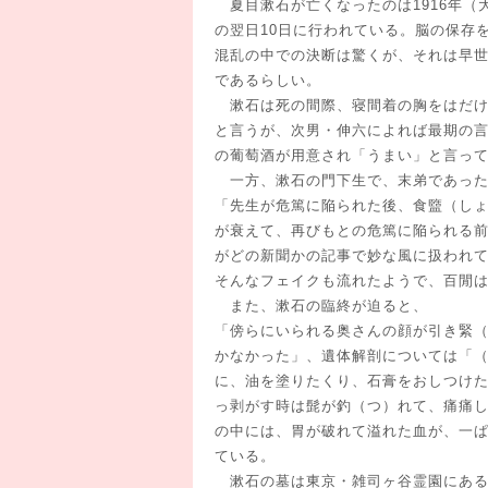
夏目漱石が亡くなったのは1916年（大
の翌日10日に行われている。脳の保存
混乱の中での決断は驚くが、それは早
であるらしい。
漱石は死の間際、寝間着の胸をはだけ
と言うが、次男・伸六によれば最期の
の葡萄酒が用意され「うまい」と言っ
一方、漱石の門下生で、末弟であった
「先生が危篤に陥られた後、食盬（し
が衰えて、再びもとの危篤に陥られる
がどの新聞かの記事で妙な風に扱われ
そんなフェイクも流れたようで、百閒
また、漱石の臨終が迫ると、
「傍らにいられる奥さんの顔が引き緊
かなかった」、遺体解剖については「
に、油を塗りたくり、石膏をおしつけ
っ剥がす時は髭が釣（つ）れて、痛痛
の中には、胃が破れて溢れた血が、一
ている。
漱石の墓は東京・雑司ヶ谷霊園にある