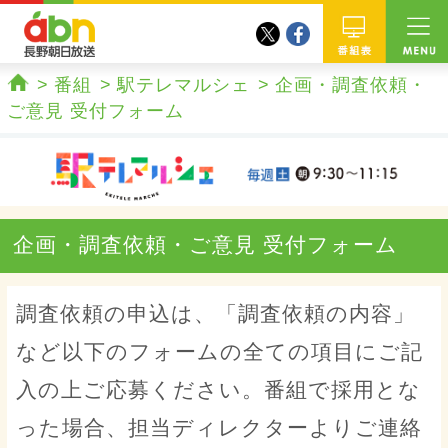
twitter
facebook
abn 長野朝日放送
番組
番組
駅テレマルシェ
企画・調査依頼・
ホーム
ご意見 受付フォーム
企画・調査依頼・ご意見 受付フォーム
調査依頼の申込は、「調査依頼の内容」
など以下のフォームの全ての項目にご記
入の上ご応募ください。番組で採用とな
った場合、担当ディレクターよりご連絡