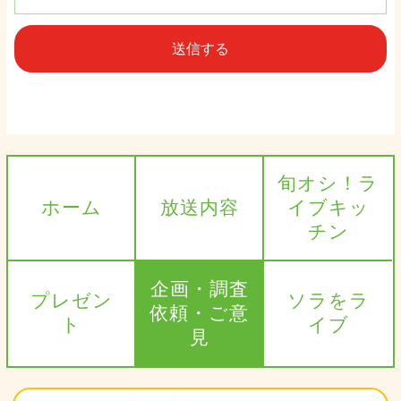
旬オシ！ラ
ホーム
放送内容
イブキッ
チン
企画・調査
プレゼン
ソラをラ
依頼・ご意
ト
イブ
見