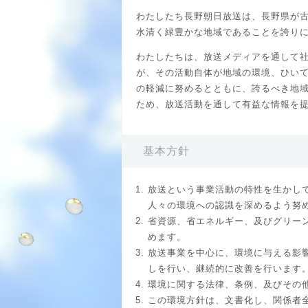
わたしたち長野朝日放送は、長野県が古
水清く緑豊かな地域であることを誇り
わたしたちは、放送メディアを通して
が、その活動自体が地域の環境、ひい
の軽減に努めるとともに、誇るべき地
ため、放送活動を通して有益な情報を
基本方針
放送という事業活動の特性を生かし
人々の環境への認識を深めるよう努
省資源、省エネルギー、及びグリー
めます。
放送事業を中心に、環境に与える影
しを行い、継続的に改善を行います
環境に関する法律、条例、及びその
この環境方針は、文書化し、関係者