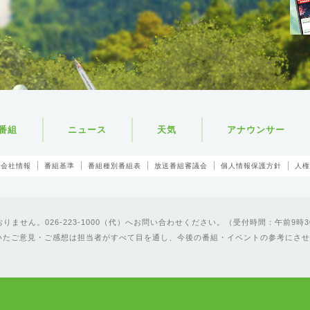
番組
ニュース
天気
アナウンサー
会社情報
番組基準
番組種別番組表
放送番組審議会
個人情報保護方針
人権
ません。026-223-1000（代）へお問い合わせください。（受付時間：午前9時3
いたご意見・ご感想は担当者がすべて目を通し、今後の番組・イベントの参考にさせ