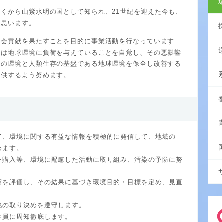
くから山紫水明の国として知られ、21世紀を迎えた今も、
に思います。
社会貢献を果たすことを目的に事業活動を行なっています
ては地球環境に負荷を与えていることを自覚し、その悪影響
域の環境と人類生存の基盤である地球環境を保全し改善する
提供するよう努めます。
て、環境に関する有益な情報を積極的に発信して、地域の
めます。
ン購入等、環境に配慮した活動に取り組み、汚染の予防に努
響を評価し、その結果に基づき環境目的・目標を定め、見直
。
他の取り決めを遵守します。
全員に周知徹底します。