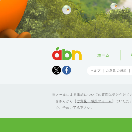
abn
ホーム
Tweet
facebook
ヘルプ
ご意見 ご感想
メールによる番組についての質問は受け付けており
皆さんから【
ご意見・感想フォーム
】にいただ
で、予めご了承下さい。