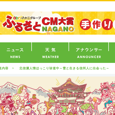
番組
ニュース
天気
ア
送内容
北信濃人情ほっこり珍道中～雪と生きる信州人に出会った～