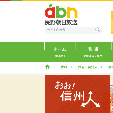
abn 長野朝日放送
検索
ホーム
ホーム
番組
おぉ！信州人
放