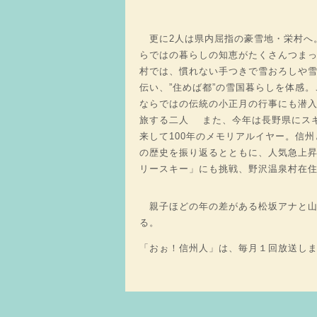
更に2人は県内屈指の豪雪地・栄村へ
らではの暮らしの知恵がたくさんつま
村では、慣れない手つきで雪おろしや
伝い、”住めば都”の雪国暮らしを体感
ならではの伝統の小正月の行事にも潜
旅する二人 また、今年は長野県にス
来して100年のメモリアルイヤー。信
の歴史を振り返るとともに、人気急上
リースキー」にも挑戦、野沢温泉村在
親子ほどの年の差がある松坂アナと山
る。
「おぉ！信州人」は、毎月１回放送し