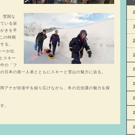
。雪国な
っている栄
雪かきを手
。この時期
入する。
キーが伝
州とスキー
昇中の「フ
住の日本の第一人者とともにスキーと雪山の魅力に迫る。
岡アナが珍道中を繰り広げながら、冬の北信濃の魅力を探
ます。