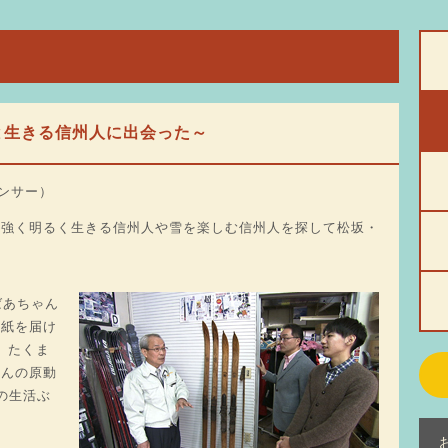
と生きる信州人に出会った～
ウンサー）
ら強く明るく生きる信州人や雪を楽しむ信州人を探して松坂・
ばあちゃん
手紙を届け
。たくま
ゃんの原動
の生活ぶ