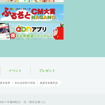
イベント
プレゼント
基本姿勢
反社会的勢力排除
後援等名義申請
0分〜午後6時[土・日・祝日を除く]）