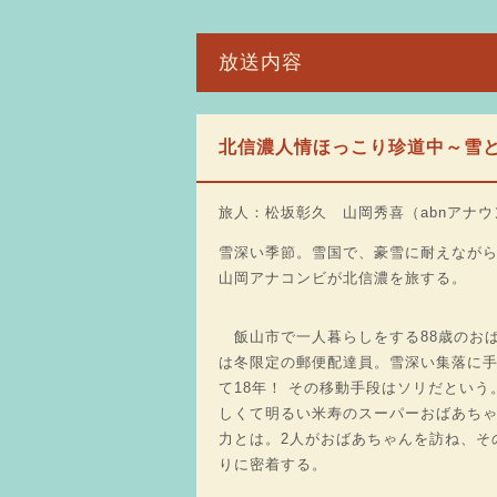
放送内容
北信濃人情ほっこり珍道中～雪
旅人：松坂彰久 山岡秀喜（abnアナ
雪深い季節。雪国で、豪雪に耐えなが
山岡アナコンビが北信濃を旅する。
飯山市で一人暮らしをする88歳のお
は冬限定の郵便配達員。雪深い集落に
て18年！ その移動手段はソリだという
しくて明るい米寿のスーパーおばあち
力とは。2人がおばあちゃんを訪ね、そ
りに密着する。