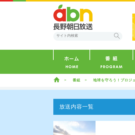
abn 長野朝日放送
検索
ホーム
ホーム
番組
地球を守ろう！プロジ
放送内容一覧