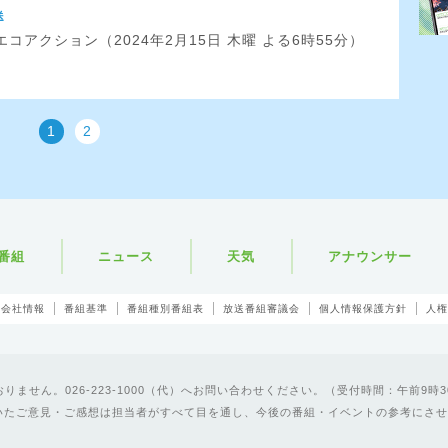
送
コアクション（2024年2月15日 木曜 よる6時55分）
1
2
番組
ニュース
天気
アナウンサー
会社情報
番組基準
番組種別番組表
放送番組審議会
個人情報保護方針
人権
ません。026-223-1000（代）へお問い合わせください。（受付時間：午前9時3
いたご意見・ご感想は担当者がすべて目を通し、今後の番組・イベントの参考にさせ