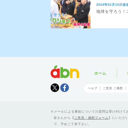
2024年02月15日放
地球を守ろう！エ
abn
ホーム
Tweet
facebook
ヘルプ
ご意見 ご感想
メールによる番組についての質問は受け付けており
皆さんから【
ご意見・感想フォーム
】にいただ
で、予めご了承下さい。