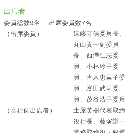
出席者
委員総数9名 出席委員数7名
遠藤守信委員長、
（出席委員）
丸山貢一副委員
長、西澤仁志委
員、小林玲子委
員、青木恵里子委
員、嶌田武司委
員、茂谷浩子委員
土屋英樹代表取締
（会社側出席者）
役社長、薮塚謙一
常務取締役・報道