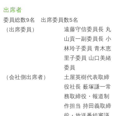
出席者
委員総数9名 出席委員数5名
遠藤守信委員長 丸
（出席委員）
山貢一副委員長 小
林玲子委員 青木恵
里子委員 山口美緒
委員
土屋英樹代表取締
（会社側出席者）
役社長 薮塚謙一常
務取締役・報道制
作担当 持田義取締
役・放送番組審議