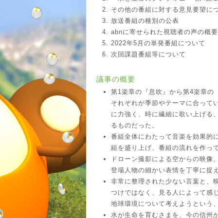
その他の番組に対する意見要望に
放送番組の種別の公表
abnに寄せられた視聴者の声の概
2022年5月の単発番組について
次回課題番組等について
議事の概要
第1楽章の『息吹』から第4楽章の
それぞれが季節やテーマに合って
に力強く、時に繊細に歌い上げる
るものだった。
番組全体にわたって音楽を効果的
組を盛り上げ、番組の流れを作っ
ドローン撮影による空からの映像
登場人物の細かい表情を丁寧に捉
非常に整理された少ない言葉と、
つけではなく、見る人によって感
地球環境について考えようという
水が生命を育むさまを、今の信州