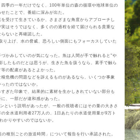
四季の一年だけでなく、100年単位の森の循環や地球単位の
わせたことで、番組に深みが出た。
恵を受けて生きているか、さまざまな角度からアプローチし
が実はそうではなく、多くのの過程を経て届けられる貴重な
ならないと再確認した。
害を取り上げ、水の脅威、恐ろしい側面にもフォーカスしていた
手づかみしていのが気になった。魚は人間が手で触れると"や
撮影したものだとは思うが、生きた魚を扱うなら、素手で触ら
す等の配慮があるとよかった。
食糧危機の問題などを訴えるものがあるなら、いくつか事象
かったのではないか。
みすぎた印象で、結果的に素材を生かしきれていない部分も
番に、一部だが違和感があった。
トンという説明があったが、一般の視聴者にはその量の大きさ
の全水道利用者27万人の、1日あたりの水道使用量が9万ト
とわかりやすいのではないか。
放送番組の種別ごとの放送時間」について報告を行い承認された。