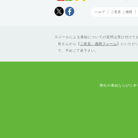
Tweet
facebook
ヘルプ
ご意見 ご感想
メールによる番組についての質問は受け付けており
皆さんから【
ご意見・感想フォーム
】にいただ
で、予めご了承下さい。
弊社の番組ならびに本