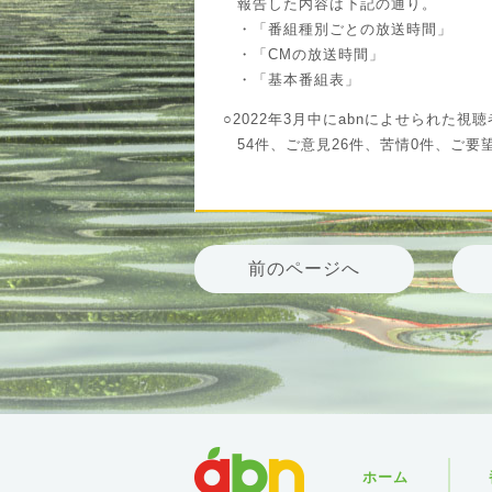
報告した内容は下記の通り。
・「番組種別ごとの放送時間」
・「CMの放送時間」
・「基本番組表」
○2022年3月中にabnによせられた
54件、ご意見26件、苦情0件、ご要
前のページへ
abn
ホーム