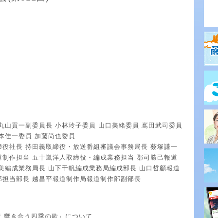
丸山貢一副委員長 小林玲子委員 山口美緒委員 嶌田武司委員
本佳一委員 加藤尚也委員
締役社長 持田義取締役・放送番組審議会事務局長 薮塚謙一
道制作担当 五十嵐洋人取締役・編成業務担当 郡司勝己報道
美編成業務局長 山下千帆編成業務局編成部長 山口哲顧報道
部担当部長 越昌平報道制作局報道制作部副部長
章 響き合う四季の歌』について