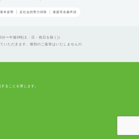
基本姿勢
反社会的勢力排除
後援等名義申請
0分〜午後6時[土・日・祝日を除く]）
ていただきます。個別のご返答はいたしませんの
載することを禁じます。