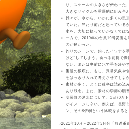
り、スケールの大きさが伝わった。
大きなサイクルを重層的に組み合
我々が、水から、いかに多くの恩
ていた。当たり前だと思っている
水を、大切に扱っていかなくては
一方で、2019年の台風19号災
のが良かった。
釣りのシーンで、釣ったイワナを
けど"してしまう。食べる前提で
ない、または事前に水で手を冷や
番組の根底に、もし、異常気象や
をはっきり入れて考えさせてもよ
素材が多く、とくに後半は詰め込
あり残念。また、素材の季節の順
安曇野の湧水について、1日70万
がイメージし辛い。例えば、長野市
ン、その8倍弱という比較をする
○2021年10月～2022年3月分「