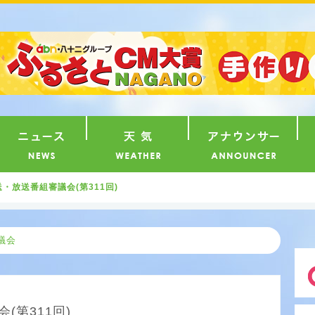
番組
ニュース
天気
ア
・放送番組審議会(第311回)
議会
(第311回)