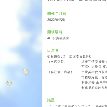
開催年月日
2022/04/28
開催場所
4F 役員会議室
出席者
委員総数9名 出席委員数8名
遠藤守信委員長 
（出席委員）
西澤仁志委員 榎
土屋英樹代表取
（会社側出席者）
常務取締役・報
制作局長 山岸寿
制作局報道制作
議題
『水と生命のシンフォニー 第4楽