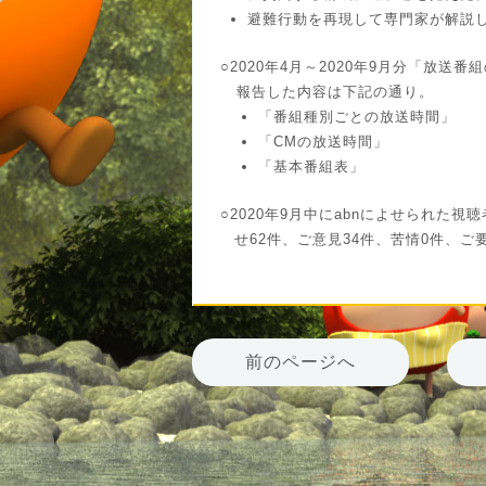
避難行動を再現して専門家が解説
○2020年4月～2020年9月分「放
報告した内容は下記の通り。
「番組種別ごとの放送時間」
「CMの放送時間」
「基本番組表」
○2020年9月中にabnによせられた視
せ62件、ご意見34件、苦情0件、ご
前のページへ