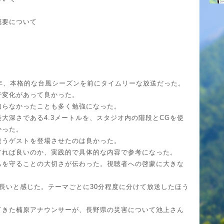
概要について
ら1年、本格的な台風シーズンを前にタイムリーな放送だった。
で変化があって良かった。
知らなかったことも多く勉強になった。
大深さである4.3メートルを、スタジオ内の階段とCGを使
かった。
違うゲストを登場させたのは良かった。
すれば良いのか、実践的で具体的な内容で参考になった。
ちを守ることの大切さが伝わった。視聴者への啓蒙に大きな
長いと感じた。テーマごとに30分程度に分けて放送したほう
てきた楠原アナウンサーが、長野県の災害について池上さん
。