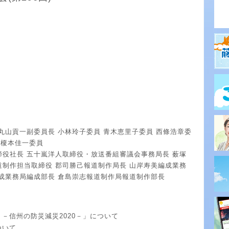
丸山貢一副委員長 小林玲子委員 青木恵里子委員 西條浩章委
 榎本佳一委員
締役社長 五十嵐洋人取締役・放送番組審議会事務局長 薮塚
道制作担当取締役 郡司勝己報道制作局長 山岸寿美編成業務
編成業務局編成部長 倉島崇志報道制作局報道制作部長
－信州の防災減災2020－」について
ついて