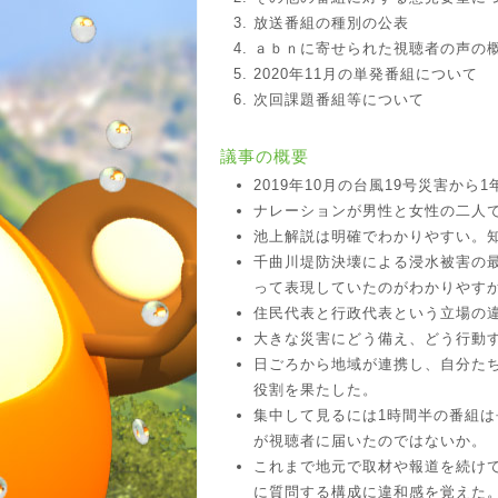
放送番組の種別の公表
ａｂｎに寄せられた視聴者の声の
2020年11月の単発番組について
次回課題番組等について
議事の概要
2019年10月の台風19号災害か
ナレーションが男性と女性の二人
池上解説は明確でわかりやすい。
千曲川堤防決壊による浸水被害の最
って表現していたのがわかりやす
住民代表と行政代表という立場の
大きな災害にどう備え、どう行動
日ごろから地域が連携し、自分た
役割を果たした。
集中して見るには1時間半の番組は
が視聴者に届いたのではないか。
これまで地元で取材や報道を続け
に質問する構成に違和感を覚えた