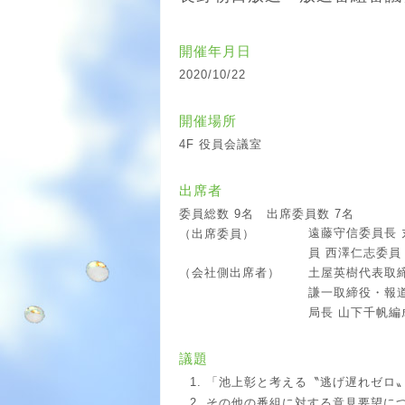
開催年月日
2020/10/22
開催場所
4F 役員会議室
出席者
委員総数 9名 出席委員数 7名
遠藤守信委員長 
（出席委員）
員 西澤仁志委員
土屋英樹代表取
（会社側出席者）
謙一取締役・報
局長 山下千帆
議題
「池上彰と考える〝逃げ遅れゼロ〟
その他の番組に対する意見要望に