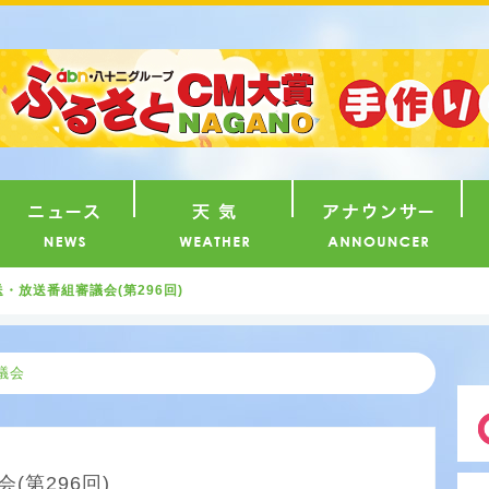
番組
ニュース
天気
ア
・放送番組審議会(第296回)
議会
(第296回)