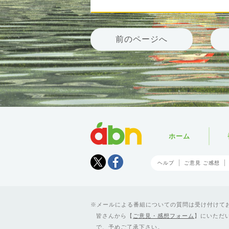
前のページへ
abn
ホーム
Tweet
facebook
ヘルプ
ご意見 ご感想
メールによる番組についての質問は受け付けており
皆さんから【
ご意見・感想フォーム
】にいただ
で、予めご了承下さい。