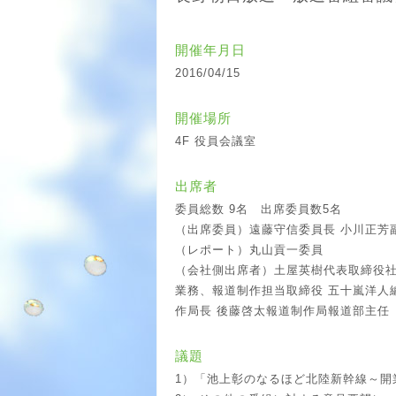
開催年月日
2016/04/15
開催場所
4F 役員会議室
出席者
委員総数 9名 出席委員数5名
（出席委員）遠藤守信委員長 小川正芳
（レポート）丸山貢一委員
（会社側出席者）土屋英樹代表取締役社
業務、報道制作担当取締役 五十嵐洋人
作局長 後藤啓太報道制作局報道部主任
議題
1）「池上彰のなるほど北陸新幹線～開