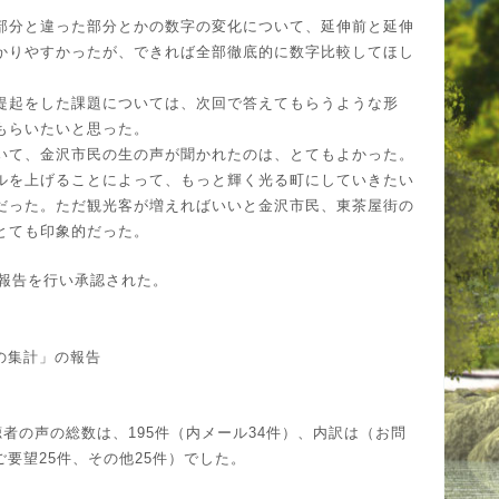
部分と違った部分とかの数字の変化について、延伸前と延伸
かりやすかったが、できれば全部徹底的に数字比較してほし
提起をした課題については、次回で答えてもらうような形
もらいたいと思った。
いて、金沢市民の生の声が聞かれたのは、とてもよかった。
ルを上げることによって、もっと輝く光る町にしていきたい
だった。ただ観光客が増えればいいと金沢市民、東茶屋街の
とても印象的だった。
報告を行い承認された。
の集計」の報告
視聴者の声の総数は、195件（内メール34件）、内訳は（お問
ご要望25件、その他25件）でした。