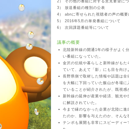
2） その他の番組に対する意見要望に
3） 放送番組の種別の公表
4） abnに寄せられた視聴者の声の概
5） 2016年5月の単発番組について
6） 次回課題番組等について
議事の概要
北陸新幹線の開通1年の様子がよく
い番組になっていた。
金沢の伝統や暮らしと新幹線がもた
ていて、あえて「影」にも目を向け
長野県側で取材した情報や話題は全
を大幅に下回っていた飯山が冬場に
ていることが紹介されたが、既視感
新幹線の延伸が産業や経済、観光や
に解説されていた。
今まで縁のなかった企業が北陸に進
たのか、影響を与えたのか、そんな
テンポも展開も非常にスピーディー