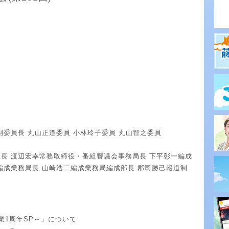
副委員長 丸山正道委員 小林玲子委員 丸山智之委員
長 渡辺宏幸常務取締役・番組審議会事務局長 下平彰一編成
編成業務局長 山崎浩二編成業務局編成部長 郡司勝己報道制
業1周年SP～」について