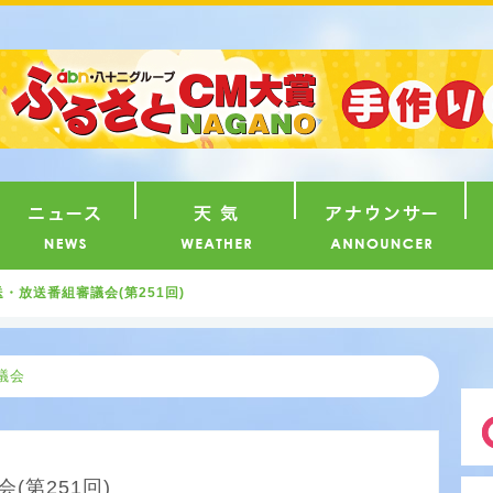
番組
ニュース
天気
ア
・放送番組審議会(第251回)
議会
(第251回)