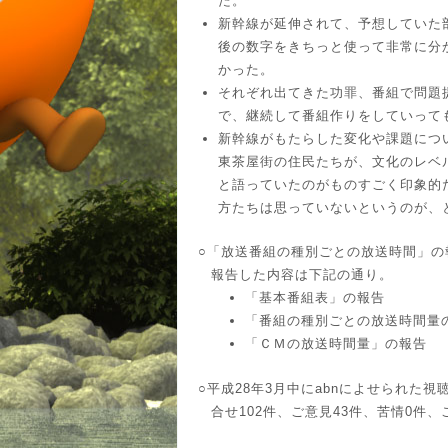
た。
新幹線が延伸されて、予想していた
後の数字をきちっと使って非常に分
かった。
それぞれ出てきた功罪、番組で問題
で、継続して番組作りをしていって
新幹線がもたらした変化や課題につ
東茶屋街の住民たちが、文化のレベ
と語っていたのがものすごく印象的
方たちは思っていないというのが、
○「放送番組の種別ごとの放送時間」の
報告した内容は下記の通り。
「基本番組表」の報告
「番組の種別ごとの放送時間量
「ＣＭの放送時間量」の報告
○平成28年3月中にabnによせられた
合せ102件、ご意見43件、苦情0件、