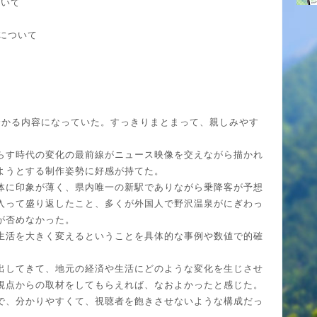
ついて
要について
分かる内容になっていた。すっきりまとまって、親しみやす
らす時代の変化の最前線がニュース映像を交えながら描かれ
ようとする制作姿勢に好感が持てた。
体に印象が薄く、県内唯一の新駅でありながら乗降客が予想
入って盛り返したこと、多くが外国人で野沢温泉がにぎわっ
が否めなかった。
生活を大きく変えるということを具体的な事例や数値で的確
出してきて、地元の経済や生活にどのような変化を生じさせ
視点からの取材をしてもらえれば、なおよかったと感じた。
で、分かりやすくて、視聴者を飽きさせないような構成だっ