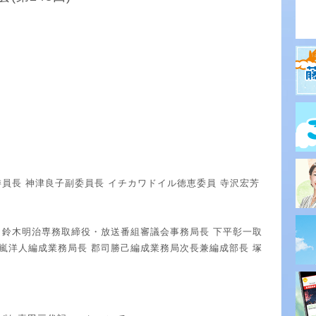
委員長 神津良子副委員長 イチカワドイル徳恵委員 寺沢宏芳
長 鈴木明治専務取締役・放送番組審議会事務局長 下平彰一取
十嵐洋人編成業務局長 郡司勝己編成業務局次長兼編成部長 塚