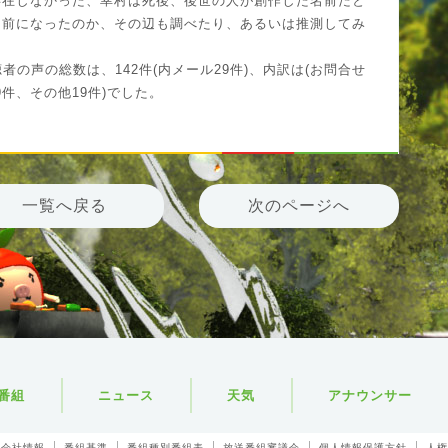
存在しなかった、幸村は死後、後世の人が創作した名前だと
名前になったのか、その辺も調べたり、あるいは推測してみ
聴者の声の総数は、142件(内メール29件)、内訳は(お問合せ
9件、その他19件)でした。
一覧へ戻る
次のページへ
番組
ニュース
天気
アナウンサー
会社情報
番組基準
番組種別番組表
放送番組審議会
個人情報保護方針
人権