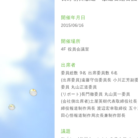
開催年月日
2015/06/16
開催場所
4F 役員会議室
出席者
委員総数 9名 出席委員数 6名
(出席委員)遠藤守信委員長 小川正芳副
委員 丸山正道委員
(リポート)長門徹委員 丸山貢一委員
(会社側出席者)土屋英樹代表取締役社
締役報道制作局長 渡辺宏幸取締役 五
田心悟報道制作局次長兼制作部長
議題