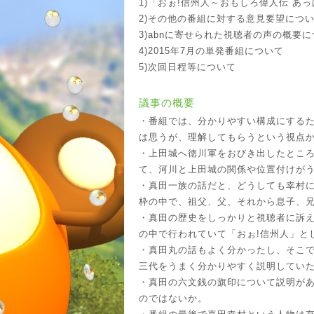
1)「おぉ!信州人～おもしろ偉人伝 あ
2)その他の番組に対する意見要望につ
3)abnに寄せられた視聴者の声の概要
4)2015年7月の単発番組について
5)次回日程等について
議事の概要
・番組では、分かりやすい構成にする
は思うが、理解してもらうという視点
・上田城へ徳川軍をおびき出したところ
て、河川と上田城の関係や位置付けが
・真田一族の話だと、どうしても幸村に
枠の中で、祖父、父、それから息子、
・真田の歴史をしっかりと視聴者に訴
の中で行われていて「おぉ!信州人」と
・真田丸の話もよく分かったし、そこ
三代をうまく分かりやすく説明してい
・真田の六文銭の旗印について説明が
のではないか。