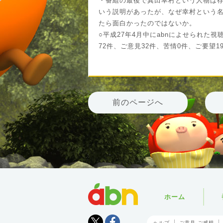
・番組の最後で真田幸村という人物は
いう説明があったが、なぜ幸村という
たら面白かったのではないか。
○平成27年4月中にabnによせられた視
72件、ご意見32件、苦情0件、ご要望1
前のページへ
abn
ホーム
Tweet
facebook
ヘルプ
ご意見 ご感想