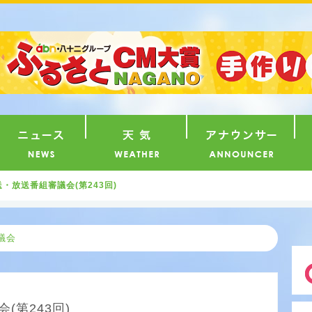
番組
ニュース
天気
ア
・放送番組審議会(第243回)
議会
(第243回)