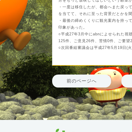
分をもっと放映してほしいという願望
・一度は移住したが、都会へまた戻っ
を当てて、それに至った背景だとかを
・最後の締めくくりに観光案内を持っ
印象があった。
○平成27年3月中にabnによせられた視
125件、ご意見26件、苦情0件、ご要望
○次回番組審議会は平成27年5月19日(
前のページへ
abn