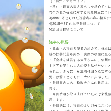
1)「信州ステキライフ」
～移住・最高の田舎暮らしを求めて～
2)その他の番組に対する意見要望につ
3)abnに寄せられた視聴者の声の概要
4)2015年5月の単発番組について
5)次回日程等について
議事の概要
・飯山への移住希望者の紹介で、番組
親の扶養問題を絡め、実際の移住に至
・IT会社を経営する大手さんの、信州
トドアを楽しむ大人の姿を見せたい」
られた。さらに、私立幼稚園を経営す
勢には驚くとともに、大いに共感した
・番組案内人の小松政夫さんの起用は
思う。
・今回番組が取り上げていたのは東北
思います。
・番組的には、移住のよい部分にスポ