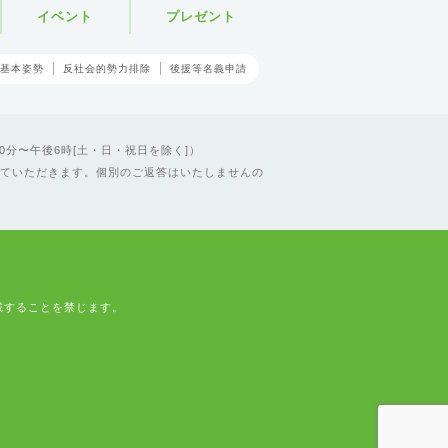
イベント
プレゼント
基本姿勢
反社会的勢力排除
後援等名義申請
0分〜午後6時[土・日・祝日を除く]）
ていただきます。個別のご返答はいたしませんの
載することを禁じます。