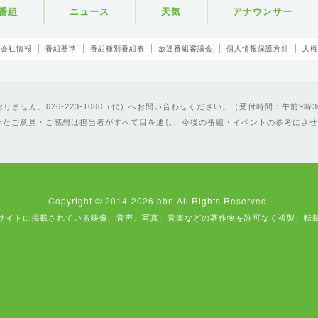
番組
ニュース
天気
アナウンサー
会社情報
番組基準
番組種別番組表
放送番組審議会
個人情報保護方針
人権
ません。026-223-1000（代）へお問い合わせください。（受付時間：午前9時3
いたご意見・ご感想は担当者がすべて目を通し、今後の番組・イベントの参考にさせ
Copyright © 2014-2026 abn All Rights Reserved.
サイトに掲載されている映像、音声、写真、音楽などの著作物を許可なく複製、転