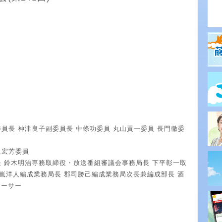
委員長 神津良子副委員長 中條功委員 丸山貢一委員 長門徹委
沢宏芳委員
長 鈴木明治専務取締役・放送番組審議会事務局長 下平彰一取
十嵐洋人編成業務局長 郡司勝己編成業務局次長兼編成部長 酒
ューサー