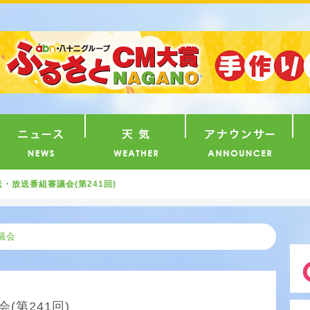
番組
ニュース
天気
ア
・放送番組審議会(第241回)
議会
(第241回)