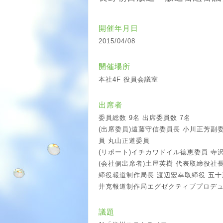
開催年月日
2015/04/08
開催場所
本社4F 役員会議室
出席者
委員総数 9名 出席委員数 7名
(出席委員)遠藤守信委員長 小川正芳副
員 丸山正道委員
(リポート)イチカワドイル徳恵委員 寺
(会社側出席者)土屋英樹 代表取締役社
締役報道制作局長 渡辺宏幸取締役 五
井克報道制作局エグゼクティブプロデ
議題