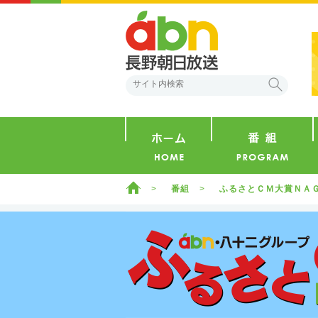
abn 長野朝日放送
検索
ホーム
ホーム
番組
ふるさとＣＭ大賞ＮＡ