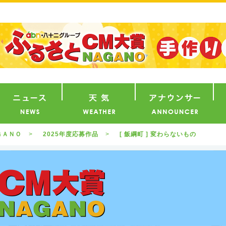
番組
ニュース
天気
ア
ＧＡＮＯ
2025年度応募作品
[ 飯綱町 ] 変わらないもの