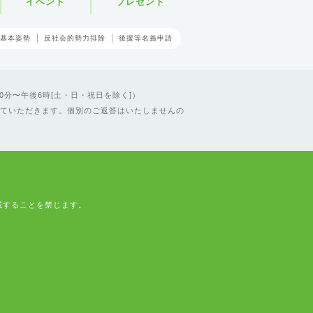
イベント
プレゼント
基本姿勢
反社会的勢力排除
後援等名義申請
0分〜午後6時[土・日・祝日を除く]）
ていただきます。個別のご返答はいたしませんの
載することを禁じます。