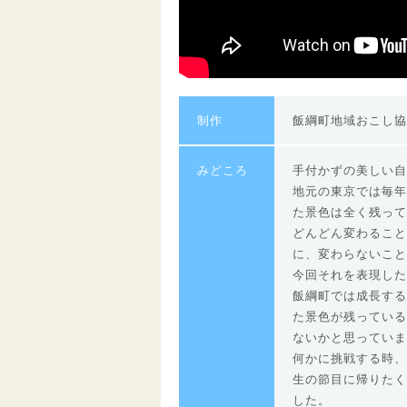
制作
飯綱町地域おこし協
みどころ
手付かずの美しい自
地元の東京では毎年
た景色は全く残って
どんどん変わること
に、変わらないこと
今回それを表現した
飯綱町では成長する
た景色が残っている
ないかと思っていま
何かに挑戦する時、
生の節目に帰りたく
した。