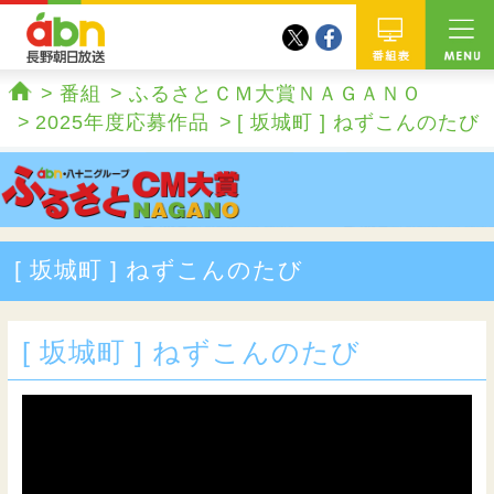
twitter
facebook
abn 長野朝日放送
番組
番組
ふるさとＣＭ大賞ＮＡＧＡＮＯ
ホーム
2025年度応募作品
[ 坂城町 ] ねずこんのたび
[ 坂城町 ] ねずこんのたび
[ 坂城町 ] ねずこんのたび