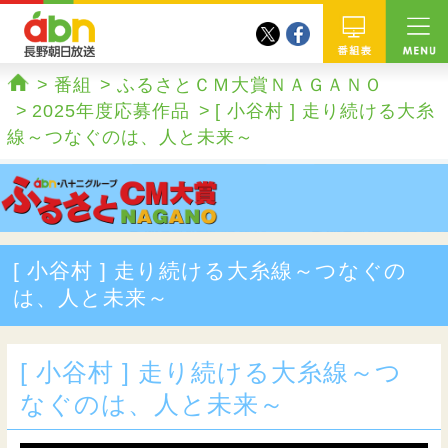
twitter
facebook
abn 長野朝日放送
番組
番組
ふるさとＣＭ大賞ＮＡＧＡＮＯ
ホーム
2025年度応募作品
[ 小谷村 ] 走り続ける大糸
線～つなぐのは、人と未来～
[ 小谷村 ] 走り続ける大糸線～つなぐの
は、人と未来～
[ 小谷村 ] 走り続ける大糸線～つ
なぐのは、人と未来～