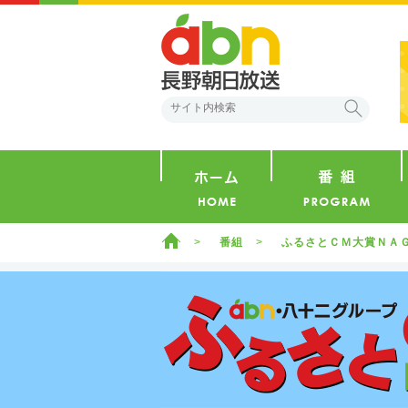
abn 長野朝日放送
検索
ホーム
ホーム
番組
ふるさとＣＭ大賞ＮＡ