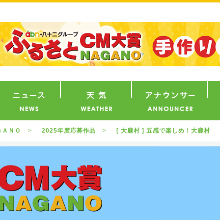
番組
ニュース
天気
ア
ＧＡＮＯ
2025年度応募作品
[ 大鹿村 ] 五感で楽しめ！大鹿村