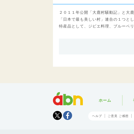
２０１１年公開「大鹿村騒動記」と大
「日本で最も美しい村」連合の１つと
特産品として、ジビエ料理、ブルーベ
abn
ホーム
Tweet
facebook
ヘルプ
ご意見 ご感想