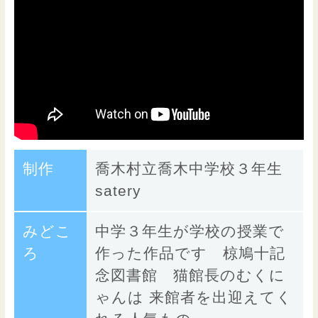
制作
喬木村立喬木中学校３年生
satery
みどこ
中学３年生が学校の授業で
ろ
作った作品です 椋鳩十記
念図書館 猫館長のむくに
ゃんは 来館者を出迎えてく