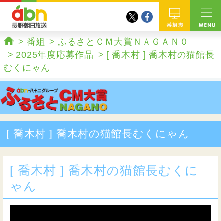
twitter
facebook
abn 長野朝日放送
番組
番組
ふるさとＣＭ大賞ＮＡＧＡＮＯ
ホーム
2025年度応募作品
[ 喬木村 ] 喬木村の猫館長
むくにゃん
[ 喬木村 ] 喬木村の猫館長むくにゃん
[ 喬木村 ] 喬木村の猫館長むくに
ゃん