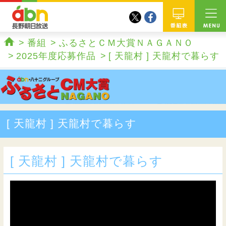
twitter
facebook
abn 長野朝日放送
番組
番組
ふるさとＣＭ大賞ＮＡＧＡＮＯ
ホーム
2025年度応募作品
[ 天龍村 ] 天龍村で暮らす
[ 天龍村 ] 天龍村で暮らす
[ 天龍村 ] 天龍村で暮らす