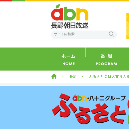
abn 長野朝日放送
検索
ホーム
ホーム
番組
ふるさとＣＭ大賞ＮＡ