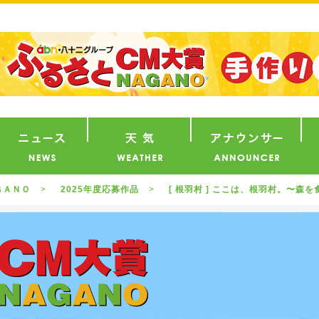
番組
ニュース
天気
ア
ＧＡＮＯ
2025年度応募作品
[ 根羽村 ] ここは、根羽村。〜森