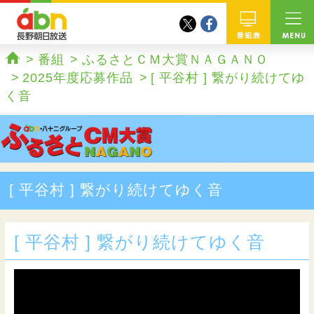
twitter
facebook
abn 長野朝日放送
番組
番組
ふるさとＣＭ大賞ＮＡＧＡＮＯ
ホーム
2025年度応募作品
[ 平谷村 ] 繋がり続けてゆ
く音
[ 平谷村 ] 繋がり続けてゆく音
[ 平谷村 ] 繋がり続けてゆく音