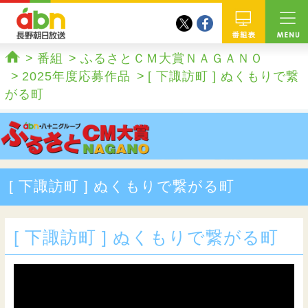
twitter
facebook
abn 長野朝日放送
番組
番組
ふるさとＣＭ大賞ＮＡＧＡＮＯ
ホーム
2025年度応募作品
[ 下諏訪町 ] ぬくもりで繋
がる町
[ 下諏訪町 ] ぬくもりで繋がる町
[ 下諏訪町 ] ぬくもりで繋がる町