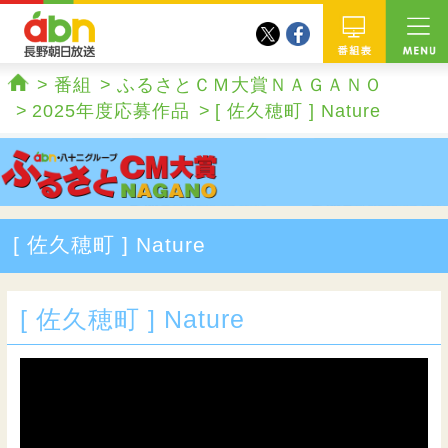
twitter
facebook
abn 長野朝日放送
番組
番組
ふるさとＣＭ大賞ＮＡＧＡＮＯ
ホーム
2025年度応募作品
[ 佐久穂町 ] Nature
[ 佐久穂町 ] Nature
[ 佐久穂町 ] Nature