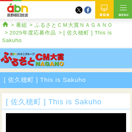
twitter
facebook
abn 長野朝日放送
番組
番組
ふるさとＣＭ大賞ＮＡＧＡＮＯ
ホーム
2025年度応募作品
[ 佐久穂町 ] This is
Sakuho
[ 佐久穂町 ] This is Sakuho
[ 佐久穂町 ] This is Sakuho