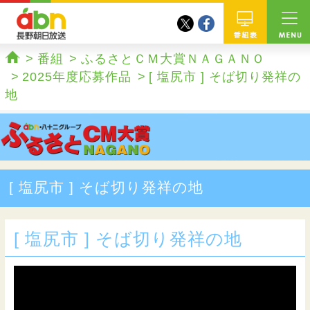
twitter
facebook
abn 長野朝日放送
番組
番組
ふるさとＣＭ大賞ＮＡＧＡＮＯ
ホーム
2025年度応募作品
[ 塩尻市 ] そば切り発祥の
地
[ 塩尻市 ] そば切り発祥の地
[ 塩尻市 ] そば切り発祥の地