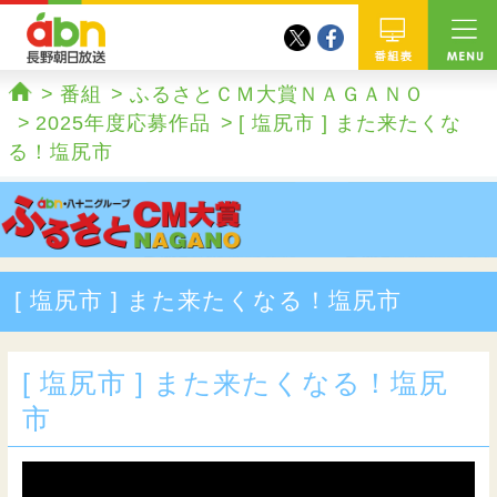
twitter
facebook
abn 長野朝日放送
番組
番組
ふるさとＣＭ大賞ＮＡＧＡＮＯ
ホーム
2025年度応募作品
[ 塩尻市 ] また来たくな
る！塩尻市
[ 塩尻市 ] また来たくなる！塩尻市
[ 塩尻市 ] また来たくなる！塩尻
市