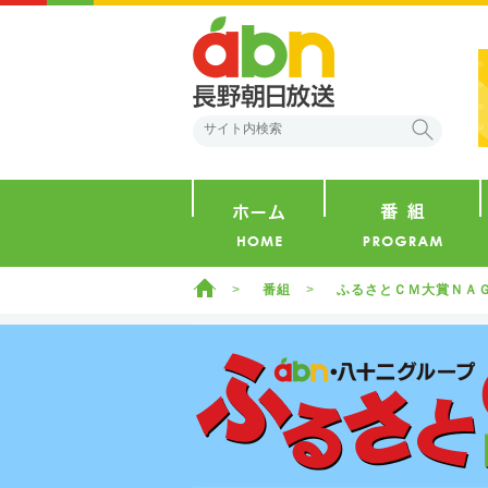
abn 長野朝日放送
検索
ホーム
ホーム
番組
ふるさとＣＭ大賞ＮＡ