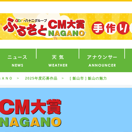
番組
ニュース
天気
ア
ＧＡＮＯ
2025年度応募作品
[ 飯山市 ] 飯山の魅力