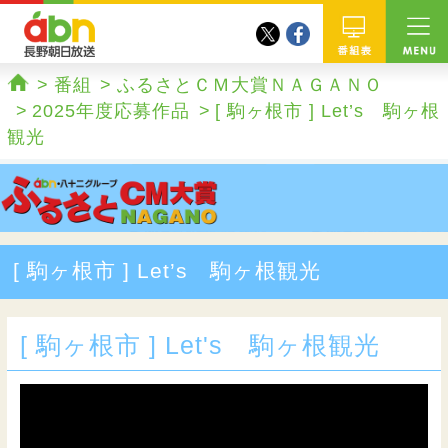
twitter
facebook
abn 長野朝日放送
番組
番組
ふるさとＣＭ大賞ＮＡＧＡＮＯ
ホーム
2025年度応募作品
[ 駒ヶ根市 ] Let’s 駒ヶ根
観光
[ 駒ヶ根市 ] Let’s 駒ヶ根観光
[ 駒ヶ根市 ] Let's 駒ヶ根観光