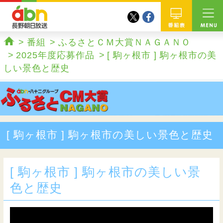
twitter
facebook
abn 長野朝日放送
番組
番組
ふるさとＣＭ大賞ＮＡＧＡＮＯ
ホーム
2025年度応募作品
[ 駒ヶ根市 ] 駒ヶ根市の美
しい景色と歴史
[ 駒ヶ根市 ] 駒ヶ根市の美しい景色と歴史
[ 駒ヶ根市 ] 駒ヶ根市の美しい景
色と歴史