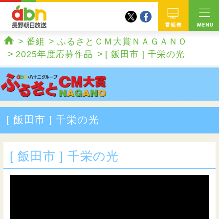
twitter
facebook
abn 長野朝日放送
番組
番組
ふるさとＣＭ大賞ＮＡＧＡＮＯ
ホーム
2025年度応募作品
[ 飯田市 ] 千栄の光
[ 飯田市 ] 千栄の光
[ 飯田市 ] 千栄の光