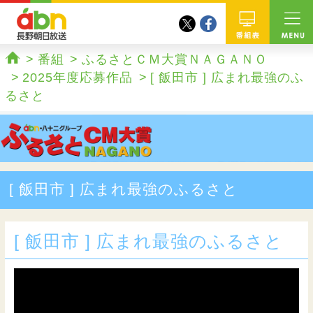
twitter
facebook
abn 長野朝日放送
番組
番組
ふるさとＣＭ大賞ＮＡＧＡＮＯ
ホーム
2025年度応募作品
[ 飯田市 ] 広まれ最強のふ
るさと
[ 飯田市 ] 広まれ最強のふるさと
[ 飯田市 ] 広まれ最強のふるさと