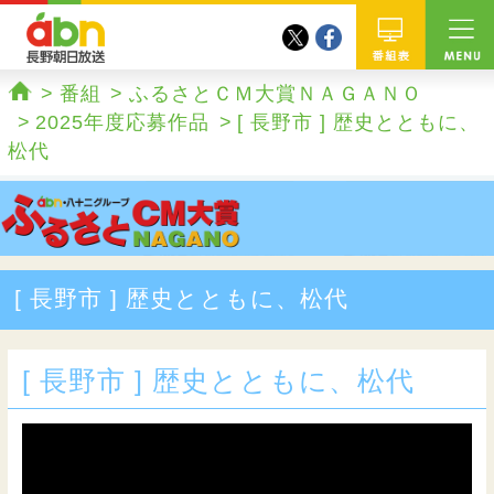
twitter
facebook
abn 長野朝日放送
番組
番組
ふるさとＣＭ大賞ＮＡＧＡＮＯ
ホーム
2025年度応募作品
[ 長野市 ] 歴史とともに、
松代
[ 長野市 ] 歴史とともに、松代
[ 長野市 ] 歴史とともに、松代