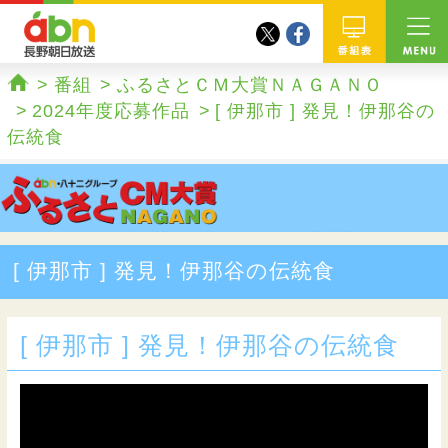
twitter
facebook
abn 長野朝日放送
番組
番組
ふるさとＣＭ大賞ＮＡＧＡＮＯ
ホーム
2024年度応募作品
[ 伊那市 ] 発見！伊那谷の
伝統食
[ 伊那市 ] 発見！伊那谷の伝統食
[ 伊那市 ] 発見！伊那谷の伝統食