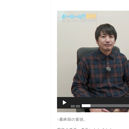
動
画
プ
レ
ー
ヤ
ー
00:00
↑最終回の冒頭。