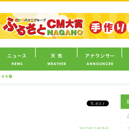
番組
ニュース
天気
ア
きサキ㉞
2017年12月05日