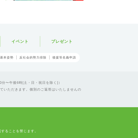
イベント
プレゼント
基本姿勢
反社会的勢力排除
後援等名義申請
0分〜午後6時[土・日・祝日を除く]）
ていただきます。個別のご返答はいたしませんの
載することを禁じます。