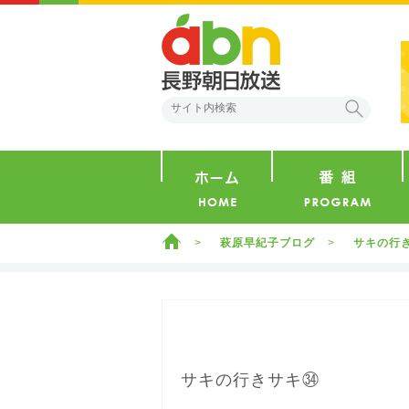
abn 長野朝日放送
検索
ホーム
ホーム
萩原早紀子ブログ
サキの行
サキの行きサキ㉞