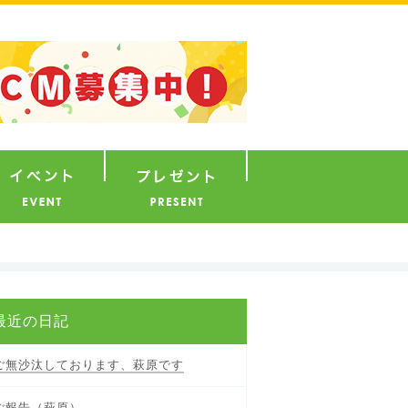
ナウンサー
イベント
プレゼント
最近の日記
ご無沙汰しております、萩原です
ご報告（萩原）