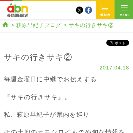
twitter
facebook
abn 長野朝日放送
番組
萩原早紀子ブログ
サキの行きサキ②
ホーム
サキの行きサキ②
2017.04.18
毎週金曜日に中継でお伝えする
『サキの行きサキ』。
私、萩原早紀子が県内を巡り
その土地のオモシロイものや旬な情報を