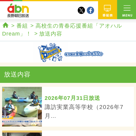
twitter
facebook
abn 長野朝日放送
番組
番組
高校生の青春応援番組「アオハル
ホーム
Dream」！
放送内容
放送内容
2026年07月31日放送
諏訪実業高等学校（2026年7
月...