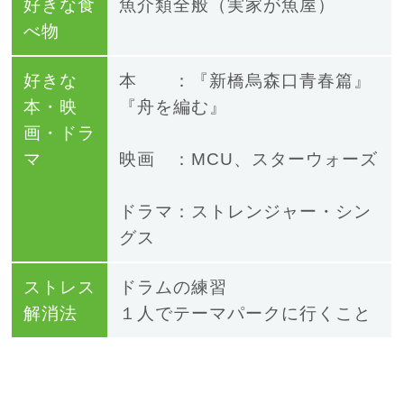
好きな食
魚介類全般（実家が魚屋）
べ物
好きな
本 ：『新橋烏森口青春篇』
本・映
『舟を編む』
画・ドラ
マ
映画 ：
MCU、スターウォーズ
ドラマ：ストレンジャー・シン
グス
ストレス
ドラムの練習
解消法
１人でテーマパークに行く
こと