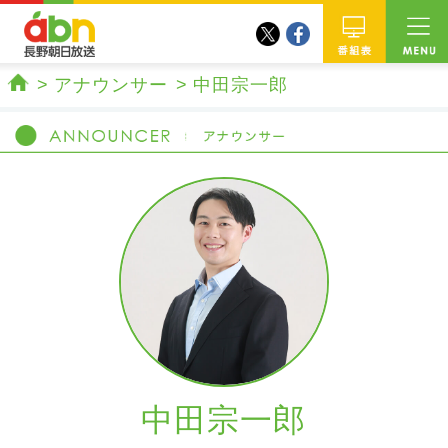
twitter
facebook
abn 長野朝日放送
番組
アナウンサー
中田宗一郎
ホーム
中田宗一郎