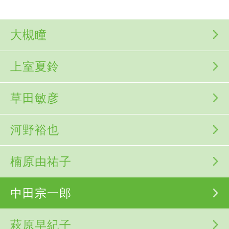
大槻瞳
上室夏鈴
草田敏彦
河野裕也
楠原由祐子
中田宗一郎
萩原早紀子